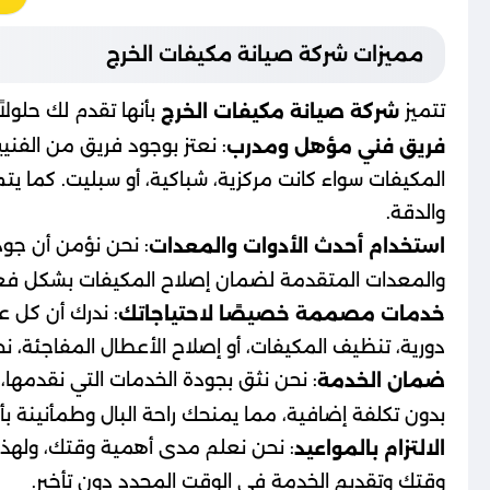
مميزات شركة صيانة مكيفات الخرج
تتميز
بأنها تقدم لك حلولا
شركة صيانة مكيفات الخرج
: نعتز بوجود فريق من الفن
فريق فني مؤهل ومدرب
المكيفات سواء كانت مركزية، شباكية، أو سبليت. كما يتم
والدقة.
: نحن نؤمن أن جود
استخدام أحدث الأدوات والمعدات
والمعدات المتقدمة لضمان إصلاح المكيفات بشكل فع
: ندرك أن كل ع
خدمات مصممة خصيصًا لاحتياجاتك
دورية، تنظيف المكيفات، أو إصلاح الأعطال المفاجئة
: نحن نثق بجودة الخدمات التي نقدمها،
ضمان الخدمة
بدون تكلفة إضافية، مما يمنحك راحة البال وطمأنينة بأن
: نحن نعلم مدى أهمية وقتك، ولهذا ن
الالتزام بالمواعيد
وقتك وتقديم الخدمة في الوقت المحدد دون تأخير.