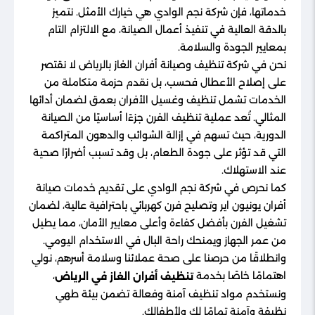
خدماتها، فإن شركة نجم الوادي هي خيارك الأمثل. نتميز
بالدقة العالية في تنفيذ أعمال الصيانة، مع الالتزام التام
بمعايير الجودة والسلامة.
نحن في شركة تنظيف وصيانة أفران الغاز بالرياض لا نقتصر
على إصلاح الأعطال فحسب، بل نقدم حزمة متكاملة من
الخدمات تشمل تنظيف وغسيل الأفران بعمق لضمان أدائها
المثالي. تُعد عملية تنظيف الفرن جزءًا أساسيًا من الصيانة
الدورية، حيث تسهم في إزالة الشوائب والدهون المتراكمة
التي قد تؤثر على جودة الطعام، بل وقد تسبب أضرارًا صحية
عند الاستهلاك.
كما نحرص في شركة نجم الوادي على تقديم خدمات صيانة
أفران يونيون اير وتصليح فرن كهربائي باحترافية عالية، لضمان
تشغيل الفرن بأفضل كفاءة وأعلى معايير الأمان، مما يطيل
من عمر الجهاز ويمنحك راحة البال في الاستخدام اليومي.
وانطلاقًا من حرصنا على صحة عملائنا وسلامة أسرهم، نولي
اهتمامًا خاصًا بخدمة
،
تنظيف أفران الغاز في الرياض
ونستخدم مواد تنظيف آمنة وفعالة تضمن بيئة طهي
نظيفة وآمنة تمامًا لك ولأطفالك.