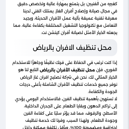
كغيره من الفنيين؛ بل يتمتع بمهارة عالية وتخصص دقيق
في مجال صيانة وإصلاح أفران الغاز. يمتلك الفني لدينا
معرفة تقنية عميقة بآلية عمل الأفران الحديثة، ويجيد
التعامل مع تكنولوجيا التشغيل المختلفة بكفاءة عالية، مما
يجعله الخيار الأمثل لصيانة أفران كيتشن نت.
محل تنظيف الافران بالرياض
إذا كنت ترغب في الحفاظ على فرنك نظيفًا وجاهزًا للاستخدام
الفوري، فإن
التابع لنا هو
محل تنظيف الأفران بالرياض
الخيار المثالي لك. نحن في شركة تصليح افران غاز الرياض
نوفر جميع خدمات تنظيف الأفران الشاملة بأعلى درجات
الجودة والكفاءة.
لا تستهين بأهمية تنظيف الفرن، فالاستخدام اليومي يؤدي
إلى تراكم الدهون وبقايا الطعام على الجدران الداخلية،
الأسطح، والرفوف، مما قد يؤثر سلبًا على كفاءة الفرن
وجودة الطعام. ولهذا السبب، وفرنا لك خدمة تنظيف
احترافية ومضمونة 100%، وبأقل تكلفة ممكنة داخل