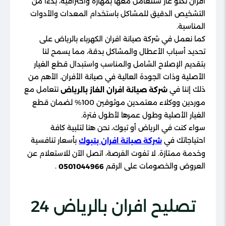
افران تكنو غاز سنتعامل معها بمهارة واحترافية، بدءًا من
التشخيص الدقيق للمشاكل باستخدام المعدات والأدوات
المناسبة.
كما نعمل في شركة صيانة افران الكهرباء بالرياض على
تحديد أسباب الأعطال والمشاكل بدقة، مما يسمح لنا
بتقديم الإصلاح الشامل والمناسب واستبدال قطع الغيار
الأصلية وذات الجودة العالية في صيانة الأفران. الأهم من
ذلك إننا في
نتعامل مع
شركة صيانة افران الغاز بالرياض
موردين ووكلاء معتمدين موثوقين 100% لضمان قطع
الغيار الأصلية وطول عمرها لأطول فترة.
سواء كنت في الرياض أو تبوك، نحن هنا لتلبية كافة
احتياجاتك في
بأسعار تنافسية
شركة صيانة افران بتبوك
وخدمة ممتازة. لا تفوت الفرصة، اتصل الآن للاستعلام عن
العروض والخصومات على الرقم
.
0501044966
تصليح افران​ بالرياض 24