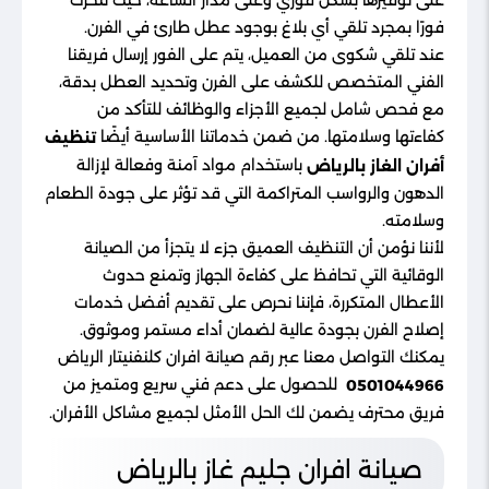
على توفيرها بشكل فوري وعلى مدار الساعة، حيث نتحرك
فورًا بمجرد تلقي أي بلاغ بوجود عطل طارئ في الفرن.
عند تلقي شكوى من العميل، يتم على الفور إرسال فريقنا
الفني المتخصص للكشف على الفرن وتحديد العطل بدقة،
مع فحص شامل لجميع الأجزاء والوظائف للتأكد من
كفاءتها وسلامتها. من ضمن خدماتنا الأساسية أيضًا
تنظيف
باستخدام مواد آمنة وفعالة لإزالة
أفران الغاز بالرياض
الدهون والرواسب المتراكمة التي قد تؤثر على جودة الطعام
وسلامته.
لأننا نؤمن أن التنظيف العميق جزء لا يتجزأ من الصيانة
الوقائية التي تحافظ على كفاءة الجهاز وتمنع حدوث
الأعطال المتكررة، فإننا نحرص على تقديم أفضل خدمات
إصلاح الفرن بجودة عالية لضمان أداء مستمر وموثوق.
يمكنك التواصل معنا عبر رقم صيانة افران كلنفنيتار الرياض
للحصول على دعم فني سريع ومتميز من
0501044966
فريق محترف يضمن لك الحل الأمثل لجميع مشاكل الأفران.
صيانة افران جليم غاز بالرياض