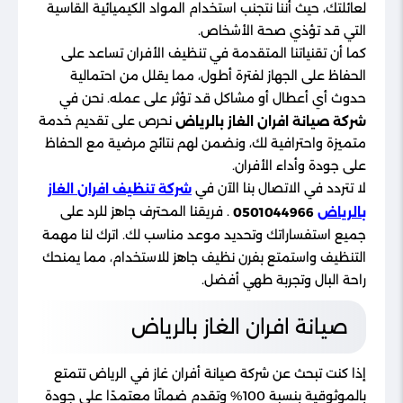
لعائلتك، حيث أننا نتجنب استخدام المواد الكيميائية القاسية
التي قد تؤذي صحة الأشخاص.
كما أن تقنياتنا المتقدمة في تنظيف الأفران تساعد على
الحفاظ على الجهاز لفترة أطول، مما يقلل من احتمالية
حدوث أي أعطال أو مشاكل قد تؤثر على عمله. نحن في
نحرص على تقديم خدمة
شركة صيانة افران الغاز بالرياض
متميزة واحترافية لك، ونضمن لهم نتائج مرضية مع الحفاظ
على جودة وأداء الأفران.
لا تتردد في الاتصال بنا الآن في
شركة تنظيف افران الغاز
. فريقنا المحترف جاهز للرد على
بالرياض
0501044966
جميع استفساراتك وتحديد موعد مناسب لك. اترك لنا مهمة
التنظيف واستمتع بفرن نظيف جاهز للاستخدام، مما يمنحك
راحة البال وتجربة طهي أفضل.
صيانة افران الغاز بالرياض
إذا كنت تبحث عن شركة صيانة أفران غاز في الرياض تتمتع
بالموثوقية بنسبة 100% وتقدم ضمانًا معتمدًا على جودة