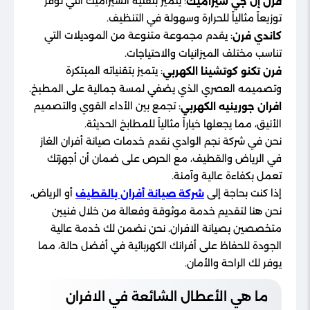
: يتميز بتقنية السيراميك التي توفر
فرن إل جي سيراميك
توزيعاً مثالياً للحرارة وسهولة في التنظيف.
: يقدم مجموعة متنوعة من الموديلات التي
كاندي فرن
تناسب مختلف الميزانيات والاحتياجات.
: يتميز بتقنياته المبتكرة
فرن تكنو كوتشينا الكهربي
وتصميمه العصري الذي يضفي لمسة جمالية على المطبخ.
: تجمع بين الأداء القوي والتصميم
افران جورينيه الكهربي
الأنيق، مما يجعلها خياراً مثالياً للمطابخ الحديثة.
نحن في شركة نجم الوادي نقدم خدمات صيانة أفران الغاز
في الرياض والقطيف، مع الحرص على ضمان أن أجهزتك
تعمل بكفاءة عالية وآمنة.
إذا كنت بحاجة إلى
أو الرياض،
شركة صيانة أفران بالقطيف
نحن هنا لتقديم خدمة موثوقة وفعالة من خلال فنيين
متخصصين بصيانة الافران​. نحن نضمن لك خدمة عالية
الجودة للحفاظ على أفرانك الكهربائية في أفضل حالة، مما
يوفر لك الراحة والأمان.
ما هي الأعطال الشائعة في الافران