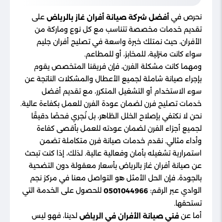
نحرص في
على
أفضل شركة صيانة أفران غاز بالرياض
تقديم خدمات مخصصة تتناسب مع كل نوع وماركة من
الأفران، حيث نمتلك خبرة واسعة في تصليح أفران جليم
سواء كانت منزلية، للمخابز، أو للمطاعم.
ومهما كانت مشكلة الفرن، فإن فريقنا المتخصص يقوم
بإجراء صيانة شاملة لجميع الأعطال والمشكلات الناتجة عن
سوء الاستخدام أو التشغيل المتكرر، مع تقديم أفضل
خدمات تصليح فرن لضمان عودة الفرن للعمل بكفاءة عالية.
نحن لا نكتفي بإصلاح الخلل الظاهر، بل نُجري فحصًا دقيقًا
لجميع أجزاء الفرن لضمان عودته للعمل بأقصى كفاءة
وأداء مثالي. نقدم خدمات صيانة فرن متكاملة تضمن
استمرارية تشغيله بأمان وفعالية عالية. لذلك، إذا كنت تبحث
عن صيانة أفران غاز بالرياض بأسعار معقولة دون التضحية
بالجودة، فإن الحل الأمثل هو التواصل معنا في مركز نجم
الوادي عبر الرقم:
للحصول على الخدمة التي
0501044966
تستحقها.
أما عن
لدينا، فهو ليس
فني صيانة الأفران في الرياض