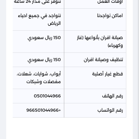
اوقات العمل
نتوفر على مدار 24 ساعة
اماكن تواجدنا
نتواجد في جميع احياء
الرياض
صيانة افران بأنواعها (غاز
150 ريال سعودي
وكهرباء)
تنظيف وصيانة افران
150 ريال سعودي
قطع غيار أصلية
أبواب، شوايات، شعلات،
مفصلات وشبكات
رقم الهاتف
0501044966
رقم الواتساب
+966501044966