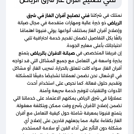
نمتلك في شركتنا
فني تصليح أفران الغاز في شرق
ذو خبرة عالية ومهارات متقدمة في مجال صيانة
الرياض
وإصلاح أفران الغاز بمختلف أنواعها. يولي فنيونا اهتمامًا
بالغًا بكل التفاصيل لضمان تقديم خدمة احترافية تلبي
احتياجاتك بأعلى معايير الجودة.
إن فريقنا المتخصص في
يتمتع
صيانة الافران​ بالرياض
بخبرة واسعة في التعامل مع جميع المشاكل التي قد تواجه
أفران الغاز، سواء كانت تتعلق بالحرارة، تسريب الغاز، أو مشاكل
في الإشعال. نحن نضمن لعملائنا تشخيصًا دقيقًا للمشكلة
وتقديم حلول فعالة، كما نحرص على استخدام أحدث
الأدوات والتقنيات لتوفير خدمة سريعة وآمنة.
عملاؤنا في شرق الرياض يمكنهم الاعتماد على خدماتنا التي
تضمن إصلاح الأفران بأسرع وقت ممكن وبتكلفة معقولة.
يتمتع فنيونا بمعرفة شاملة حول كيفية التعامل مع أفران
الغاز بكفاءة عالية، مما يجعلهم قادرين على إصلاح أي
مشكلة دون التأثير على أداء الفرن أو سلامة المستخدم.