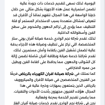
اليومية، لذلك نسعى لتقديم خدمات ذات جودة عالية
تضمن استمرارية عمل هذه الأجهزة بشكل مثالي. من خلال
خبرتنا الواسعة في هذا المجال، نتفهم تمامًا أن الأفران قد
تتعرض لمشاكل متعددة بسبب الاستخدام المستمر أو قلة
التنظيف، مما يؤدي إلى تراكم الدهون والشحوم على سطح
الفرن وأسطواناته الداخلية.
لذلك، تقدم شركة نجم الوادي خدمة صيانة أفران يوني ستار
المتخصصة، التي تركز على تنظيف وصيانة هذه الأجزاء بدقة
عالية لضمان تشغيل الفرن بكفاءة وأمان مستمرين. لذلك،
تقدم شركتنا خدمة صيانة ونظافة أفران شاملة تضمن إزالة
كل الشوائب والدهون، مما يحافظ على كفاءة الفرن ويطيل
من عمره الافتراضي.
كما نمتلك في
فريقًا
شركة صيانة افران الكهرباء بالرياض
من الفنيين المتخصصين في صيانة الأفران والميكروويف
بالرياض، الذين يتمتعون بمهارات وخبرة عالية في هذا
المجال. هؤلاء الفنيون مجهزون بأحدث الأدوات والتقنيات،
مما يضمن تقديم الخدمة بسرعة وفعالية.
نحن في شركة نجم الوادي نقدم خدمات صيانة أفران الغاز