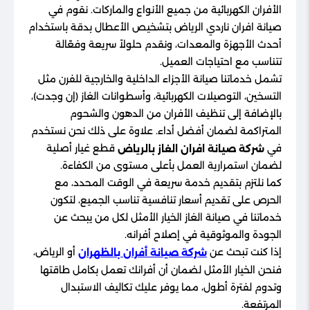
الأفران الكهربائية من جميع الأنواع والماركات. نقوم في
صيانة افران ناردي الرياض بتشخيص الأعطال بدقة باستخدام
أحدث الأجهزة والمعدات، ونقدم حلولاً سريعة وفعّالة
تتناسب مع احتياجات العميل.
تشمل خدماتنا صيانة الأجزاء الداخلية والخارجية للفرن مثل
التسخين، التوصيلات الكهربائية، وأسطوانات الغاز (إن وجدت)،
بالإضافة إلى تنظيف الأفران من الدهون والشحوم
المتراكمة لضمان أفضل أداء. علاوة على ذلك نحن نستخدم
في
قطع غيار أصلية
شركة صيانة افران الغاز بالرياض
لضمان استمرارية العمل بأعلى مستوى من الكفاءة.
كما نلتزم بتقديم خدمة سريعة في الوقت المحدد، مع
الحرص على تقديم أسعار تنافسية تناسب الجميع، لتكون
خدماتنا في صيانة الغاز الخيار الأمثل لكل من يبحث عن
الجودة والموثوقية في إصلاح أفرانه.
إذا كنت تبحث عن
أو الرياض،
شركة صيانة أفران بالظهران
فنحن الخيار الأمثل لضمان أن أفرانك تعمل بكامل طاقتها
وتدوم لفترة أطول، مما يوفر عليك تكاليف الاستبدال
المرتفعة.