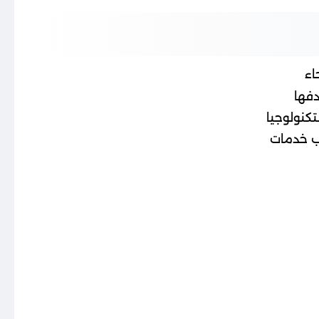
اء
دفها
تكنولوجيا
بب خدمات