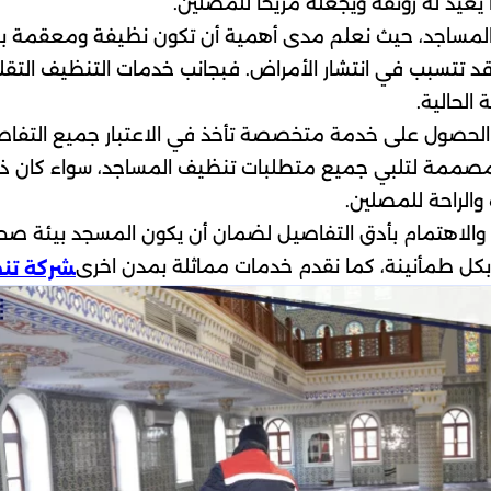
يد له رونقه ويجعله مريحًا للمصلين.
صة بالمساجد، حيث نعلم مدى أهمية أن تكون نظيفة ومعقمة
 قد تتسبب في انتشار الأمراض. فبجانب خدمات التنظيف التق
لحالية.
حصول على خدمة متخصصة تأخذ في الاعتبار جميع التفاصيل 
تنا مصممة لتلبي جميع متطلبات تنظيف المساجد، سواء كان ذل
الراحة للمصلين.
والاهتمام بأدق التفاصيل لضمان أن يكون المسجد بيئة صحي
تهم بكل طمأنينة، كما نقدم خدمات مماثلة بمدن اخرى
شركة تنظ