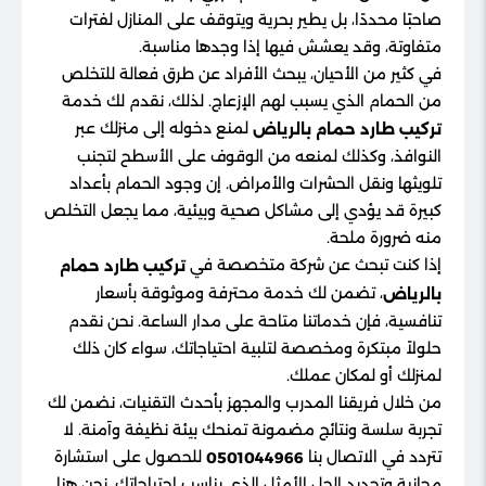
صاحبًا محددًا، بل يطير بحرية ويتوقف على المنازل لفترات
متفاوتة، وقد يعشش فيها إذا وجدها مناسبة.
في كثير من الأحيان، يبحث الأفراد عن طرق فعالة للتخلص
من الحمام الذي يسبب لهم الإزعاج. لذلك، نقدم لك خدمة
لمنع دخوله إلى منزلك عبر
تركيب طارد حمام بالرياض
النوافذ، وكذلك لمنعه من الوقوف على الأسطح لتجنب
تلويثها ونقل الحشرات والأمراض. إن وجود الحمام بأعداد
كبيرة قد يؤدي إلى مشاكل صحية وبيئية، مما يجعل التخلص
منه ضرورة ملحة.
إذا كنت تبحث عن شركة متخصصة في
تركيب طارد حمام
، تضمن لك خدمة محترفة وموثوقة بأسعار
بالرياض
تنافسية، فإن خدماتنا متاحة على مدار الساعة. نحن نقدم
حلولاً مبتكرة ومخصصة لتلبية احتياجاتك، سواء كان ذلك
لمنزلك أو لمكان عملك.
من خلال فريقنا المدرب والمجهز بأحدث التقنيات، نضمن لك
تجربة سلسة ونتائج مضمونة تمنحك بيئة نظيفة وآمنة. لا
تتردد في الاتصال بنا
للحصول على استشارة
0501044966
مجانية وتحديد الحل الأمثل الذي يناسب احتياجاتك. نحن هنا