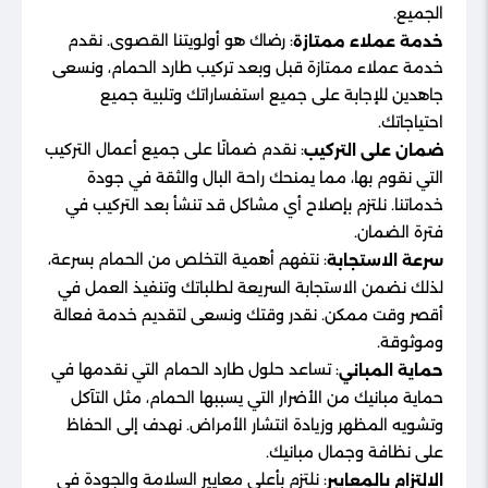
الجميع.
: رضاك هو أولويتنا القصوى. نقدم
خدمة عملاء ممتازة
خدمة عملاء ممتازة قبل وبعد تركيب طارد الحمام، ونسعى
جاهدين للإجابة على جميع استفساراتك وتلبية جميع
احتياجاتك.
: نقدم ضمانًا على جميع أعمال التركيب
ضمان على التركيب
التي نقوم بها، مما يمنحك راحة البال والثقة في جودة
خدماتنا. نلتزم بإصلاح أي مشاكل قد تنشأ بعد التركيب في
فترة الضمان.
: نتفهم أهمية التخلص من الحمام بسرعة،
سرعة الاستجابة
لذلك نضمن الاستجابة السريعة لطلباتك وتنفيذ العمل في
أقصر وقت ممكن. نقدر وقتك ونسعى لتقديم خدمة فعالة
وموثوقة.
: تساعد حلول طارد الحمام التي نقدمها في
حماية المباني
حماية مبانيك من الأضرار التي يسببها الحمام، مثل التآكل
وتشويه المظهر وزيادة انتشار الأمراض. نهدف إلى الحفاظ
على نظافة وجمال مبانيك.
: نلتزم بأعلى معايير السلامة والجودة في
الالتزام بالمعايير