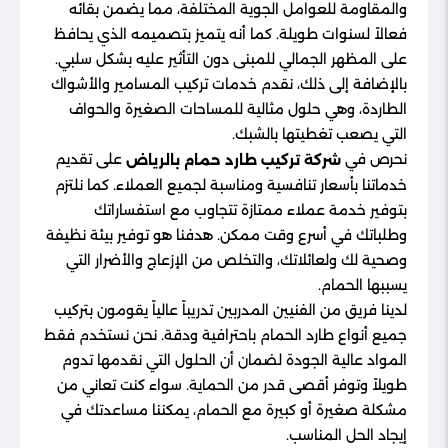
والمقاومة للعوامل الجوية المختلفة، مما يضمن بقائه
فعالاً لسنوات طويلة. كما أنه يتميز بتصميمه الذي يحافظ
على المظهر الجمالي للمبنى دون التأثير عليه بشكل سلبي.
بالإضافة إلى ذلك، نقدم خدمات تركيب المسامير والأشواك
الطاردة، وهي حلول مثالية للمساحات الصغيرة والحواف
التي يصعب تغطيتها بالشبك.
نحرص في
على تقديم
شركة تركيب طارد حمام بالرياض
خدماتنا بأسعار تنافسية ومناسبة لجميع العملاء. كما نلتزم
بتوفير خدمة عملاء ممتازة تتجاوب مع استفساراتك
وطلباتك في أسرع وقت ممكن. هدفنا هو توفير بيئة نظيفة
وصحية لك ولعائلاتك، والتخلص من الإزعاج والأضرار التي
يسببها الحمام.
لدينا فريق من الفنيين المدربين تدريباً عالياً يقومون بتركيب
جميع أنواع طارد الحمام باحترافية ودقة. نحن نستخدم فقط
المواد عالية الجودة لضمان أن الحلول التي نقدمها تدوم
طويلاً وتوفر أقصى قدر من الحماية. سواء كنت تعاني من
مشكلة صغيرة أو كبيرة مع الحمام، يمكننا مساعدتك في
إيجاد الحل المناسب.