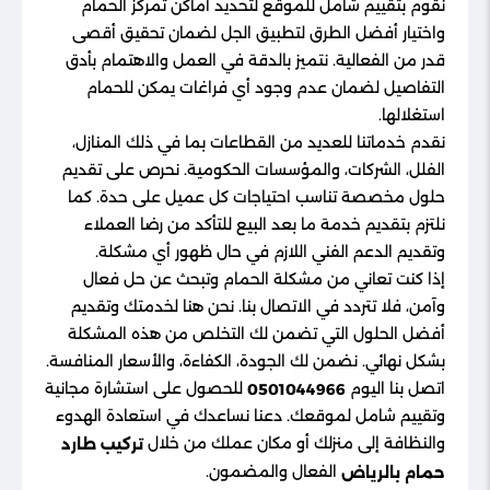
نقوم بتقييم شامل للموقع لتحديد أماكن تمركز الحمام
واختيار أفضل الطرق لتطبيق الجل لضمان تحقيق أقصى
قدر من الفعالية. نتميز بالدقة في العمل والاهتمام بأدق
التفاصيل لضمان عدم وجود أي فراغات يمكن للحمام
استغلالها.
نقدم خدماتنا للعديد من القطاعات بما في ذلك المنازل،
الفلل، الشركات، والمؤسسات الحكومية. نحرص على تقديم
حلول مخصصة تناسب احتياجات كل عميل على حدة. كما
نلتزم بتقديم خدمة ما بعد البيع للتأكد من رضا العملاء
وتقديم الدعم الفني اللازم في حال ظهور أي مشكلة.
إذا كنت تعاني من مشكلة الحمام وتبحث عن حل فعال
وآمن، فلا تتردد في الاتصال بنا. نحن هنا لخدمتك وتقديم
أفضل الحلول التي تضمن لك التخلص من هذه المشكلة
بشكل نهائي. نضمن لك الجودة، الكفاءة، والأسعار المنافسة.
اتصل بنا اليوم
للحصول على استشارة مجانية
0501044966
وتقييم شامل لموقعك. دعنا نساعدك في استعادة الهدوء
والنظافة إلى منزلك أو مكان عملك من خلال
تركيب طارد
الفعال والمضمون.
حمام بالرياض