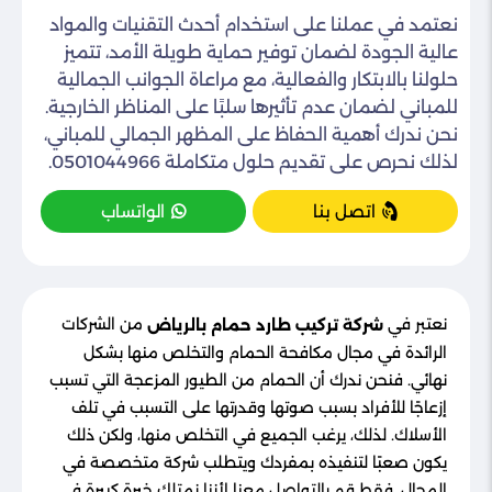
نعتمد في عملنا على استخدام أحدث التقنيات والمواد
عالية الجودة لضمان توفير حماية طويلة الأمد، تتميز
حلولنا بالابتكار والفعالية، مع مراعاة الجوانب الجمالية
للمباني لضمان عدم تأثيرها سلبًا على المناظر الخارجية.
نحن ندرك أهمية الحفاظ على المظهر الجمالي للمباني،
لذلك نحرص على تقديم حلول متكاملة 0501044966.
اتصل بنا
الواتساب
نعتبر في
من الشركات
شركة تركيب طارد حمام بالرياض
الرائدة في مجال مكافحة الحمام والتخلص منها بشكل
نهائي. فنحن ندرك أن الحمام من الطيور المزعجة التي تسبب
إزعاجًا للأفراد بسبب صوتها وقدرتها على التسبب في تلف
الأسلاك. لذلك، يرغب الجميع في التخلص منها، ولكن ذلك
يكون صعبًا لتنفيذه بمفردك ويتطلب شركة متخصصة في
المجال. فقط قم بالتواصل معنا لأننا نمتلك خبرة كبيرة في