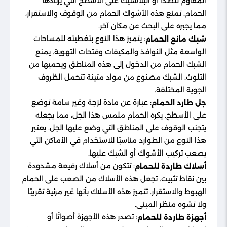
المقاوم للصدأ أو البلاستيك على الأسطح التي يرتادها
الحمام. تمنع هذه الأشواك الحمام من الوقوف والاستقرار،
مما يجبره على البحث عن مكان آخر.
: يتميز هذا النوع بتغطيته للمساحات
شبك مانع الحمام
الواسعة مثل النوافذ والمكيفات وفتحات التهوية. يمنع
الشبك الحمام من الدخول إلى هذه المناطق ويحميها من
التلوث. الشبك مصنوع من مواد متينة تتحمل الظروف
الجوية المختلفة.
: عبارة عن مادة لزجة وغير سامة توضع
جل طارد الحمام
على الأسطح. يكره الحمام ملمس هذا الجل، مما يجعله
يتجنب الوقوف على المناطق التي وضع عليها الجل. يعتبر
هذا النوع من الطوارد مناسبًا للاستخدام في الأماكن التي
يصعب تركيب الأشواك أو الشبك عليها.
: تتكون من أسلاك رفيعة مشدودة
أسلاك طاردة للحمام
بين نقاط تثبيت. تجعل هذه الأسلاك من الصعب على الحمام
الهبوط والاستقرار. تتميز هذه الأسلاك بأنها غير مرئية تقريبًا
ولا تشوه منظر المبنى.
: تصدر هذه الأجهزة أصواتًا أو
أجهزة طاردة للحمام