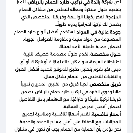
نحن
، نتميز
شركة رائدة في تركيب طارد الحمام بالرياض
بتقديم حلول مبتكرة وفعالة للتخلص من مشاكل الحمام
المزعجة. نفخر بخبرتنا الواسعة وفريقنا المتخصص الذي
يضمن لك تركيبًا احترافيًا يدوم طويلًا.
: نستخدم أفضل أنواع طارد الحمام
جودة عالية في المواد
المصنوعة من مواد متينة ومقاومة للعوامل الجوية،
لضمان حماية طويلة الأمد لمبناك.
: نقدم حلولًا مصممة خصيصًا لتلبية
حلول مخصصة
احتياجاتك الفردية، سواء كان ذلك لمنزلك أو شركتك أو أي
مبنى آخر. نقوم بتحليل دقيق للموقع لتحديد أفضل الطرق
والتقنيات للتخلص من الحمام بشكل فعال.
: لدينا فريق من الفنيين المدربين تدريباً
فريق متخصص
عالياً وذوي الخبرة في تركيب طارد حمام بالرياض. يضمن
فريقنا تركيبًا دقيقًا واحترافيًا، مع الاهتمام بأدق التفاصيل
لضمان أقصى قدر من الفعالية.
: نقدم أسعارًا تنافسية ومناسبة لجميع
أسعار تنافسية
الميزانيات، مع الحفاظ على أعلى معايير الجودة والخدمة.
نحن نؤمن بأن الحماية من الحمام يجب أن تكون في متناول