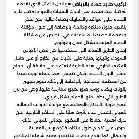
هو الحل الأمثل الذي تقدمه
تركيب طارد حمام بالرياض
شركتنا، حيث نعتمد على أحدث التقنيات والمواد لتركيب طارد
الحمام على النوافذ والشبابيك بكفاءة عالية. نحن نفخر
بتقديم حلول مبتكرة ودائمة، بالإضافة إلى حلول مؤقتة
مصممة خصيصًا لمساعدتك في التخلص من مشكلة
الحمام المزعجة بشكل فعال وموثوق.
إحدى الطرق الفعالة التي نستخدمها هي قص الأكياس
السوداء وتثبيتها بعناية على الشباك من الخارج أو على حامل
المكيف الخارجي. هذه الطريقة تعتمد على حقيقة أن الحمام
يخشى اللون الأسود بشكل طبيعي، مما يجعله يهرب بعيدًا
عن المنطقة المعالجة. بالإضافة إلى ذلك، نقوم بتجهيز
بالونات بيضاء ورسم صور لطيور مفترسة عليها، وهي من بين
الطيور التي يخاف منها الحمام بشكل غريزي.
تتميز حلولنا بالابتكار والفعالية، مع مراعاة الجوانب الجمالية
للمباني لضمان عدم تأثيرها سلبًا على المناظر الخارجية. نحن
ندرك أهمية الحفاظ على المظهر الجمالي للمباني، لذلك
نحرص على تقديم حلول متكاملة تجمع بين الفعالية
والجمال. كما نقدم خدمات تنظيف وتعقيم شاملة للمناطق