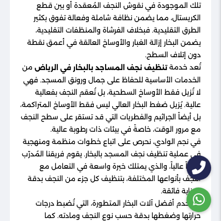
تلك الموجودة في نقوش النجف المُعقدة أو بين قطع
الكريستال، مما يضمن نظافة شاملة وفعالة تفوق بكثير
الطرق التقليدية. فبخلاف الفرشاة والمنظفات التقليدية،
يضمن البخار إزالة الغبار والأوساخ العالقة في أعمق نقطة
دون إتلاف السطح.
تُعد خدمة
من
تنظيف نجف المساجد بالبخار في الرياض
الخدمات الأساسية للحفاظ على جمال ورونق المسجد. فهي
لا تُزيل فقط الأوساخ السطحية، بل تُعقم النجف بفعالية
عالية. يُزيل ضغط البخار العالي ليس فقط الأوساخ المتراكمة،
بل أيضاً الجراثيم والفطريات التي قد تستقر على سطح النجف
مع مرور الوقت، خاصةً في بيئات ذات رطوبة عالية.
في نجم الوادي، نحرص على اتباع خطوات منظمة ومنهجية
في عملية تنظيف نجف المسجد بالبخار. يقوم فريقنا المُدرّب
تدريباً عالياً، والذي يمتلك خبرة واسعة في التعامل مع
النجف بأنواعها المختلفة، بتنظيف كل جزء من النجف بدقة
وعناية فائقة.
نستخدم أفضل آلات البخار المتطورة، التي تُضبط درجات
حرارتها وضغطها بدقة حسب نوع النجف ومادته. كما