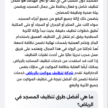
المسجد دون التسبب في أي تلف أو ضرر. فهدفنا هو ضمان
تنظيف شامل و فعال يحافظ على جمال المسجد ويضمن
بيئة صحية ونظيفة للمصلين.
يتضمن ذلك إزالة جميع البقع من جميع أجزاء المسجد،
سواء كانت على المنابر أو الجدران أو السجاد أو حتى المكتبة.
نُطبق خطوات تنظيف دقيقة، بحيث نبدأ بإزالة الأتربة
السطحية برفق، ثم ننتقل إلى التنظيف العميق باستخدام
البخار، ونختم العملية بلمسات نهائية تضمن نظافة لامعة.
نُعدّ شركتنا من الرواد في هذا المجال، ونعتمد على فريق
عمل مدرب تدريبًا عاليًا على أحدث تقنيات التنظيف.
إذا كنت قد استفدت من خدمات تنظيف المساجد بالرياض،
يمكنك أيضًا العناية بنظافة الموكيت في منزلك بنفس
الاحترافية. تقدم
خدمات
شركة تنظيف موكيت بالرياض
شاملة تضمن لك أفضل نتيجة في تنظيف الموكيت من
جميع الأتربة والبقع.
ما هي أفضل طرق تنظيف المسجد في
الرياض؟