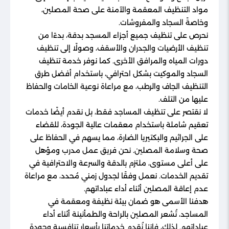
مواد التنظيف المعقمة والآمنة على صحة المصلين،
وخاصةً السجاد والمفروشات.
نحرص على تنظيف جميع أجزاء المسجد بدقة، بدءًا من
تنظيف الأرضيات والجدران والأسقف، وصولًا إلى تنظيف
دورات المياه والمرافق الأخرى. كما نوفر خدمة تنظيف
السجاد والموكيت بشكل احترافي، باستخدام أفضل طرق
التنظيف الجاف والرطب، مع مراعاة نوعية الخامات والحفاظ
عليها من التلف.
لا نقتصر على تنظيف المساجد فقط، بل نقدم أيضًا خدمات
تعقيم شاملة باستخدام معقمات عالية الجودة، للقضاء
على الجراثيم والبكتيريا الضارة، مما يسهم في الحفاظ على
صحة وسلامة المصلين. نحن فريق عمل مدرب ومؤهل
على أعلى مستوى، ملتزم بالدقة والسرعة والاحترافية في
تقديم الخدمات. نعمل وفقًا لجدول زمني مُحدد، مع مراعاة
عدم إعاقة المصلين أثناء أداء عباداتهم.
هدفنا الأسمى هو ضمان بيئة نظيفة ومعقمة في
المساجد، تُشعر المصلين بالراحة والطمأنينة أثناء أداء
عباداتهم. لذلك، فإننا نُقدم خدماتنا بأسعار تنافسية وجودة