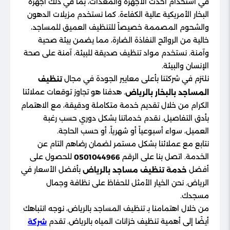
في استخدام أحدث الأجهزة والمعدات، بما في ذلك أجهزة
البخار الأمريكية عالية الكفاءة. كما نستخدم مزيلات الدهون
والشحوم المصممة خصيصاً للتنظيف العميق للمساجد،
خالية من الروائح النفاذة الضارة، مما يضمن بيئة صحية
وآمنة. نستخدم مواد تنظيف صديقة للبيئة، آمنة على صحة
الإنسان والبيئة.
نلتزم في شركتنا بأعلى معايير الجودة في مجال
تنظيف
. هدفنا هو تجاوز توقعات عملائنا
المساجد بالبخار بالرياض
الكرام من خلال تقديم خدمة متكاملة ودقيقة، مع الاهتمام
بأدق التفاصيل. نقدم خدماتنا بشكل دوري حسب رغبة
العميل، سواء أسبوعياً أو شهرياً، أو حسب الحاجة.
نتابع مع عملائنا بشكل مستمر لضمان رضاهم التام عن
الخدمة. اتصل بنا على الرقم
للحصول على
0501044966
أفضل
بأفضل الأسعار في
خدمة تنظيف مساجد بالرياض
الرياض. نحن الخيار الأمثل للحفاظ على نظافة وجمال
مسجدك.
من خلال اهتمامنا بـ تنظيف المساجد بالرياض، نوجه انتباهك
أيضًا إلى أهمية تنظيف خزانات المياه بالرياض. تقدم
شركة