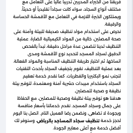
فريقنا من الخبراء المدربين تدريباً عالياً على التعامل مع
مختلف أنواع السجاد، سواء كانت سجاداً تقليدياً أو حديثاً،
ويمتلكون الخبرة اللازمة في التعامل مع الأقمشة الحساسة
والرقيقة.
نحرص على استخدام مواد تنظيف صديقة للبيئة وآمنة على
صحة المصلين، خالية من المواد الكيميائية الضارة. عملية
التنظيف لدينا تتضمن عدة مراحل دقيقة، تبدأ بالفحص
الدقيق لسجاد المسجد لتحديد نوع الأقمشة ومدى
اتساخها، ثم اختيار طريقة التنظيف المناسبة والمواد الفعالة.
بعد عملية التنظيف، نقوم بتجفيف السجاد بأحدث التقنيات
لتجنب نمو البكتيريا والفطريات. كما نقدم خدمة تعقيم
السجاد باستخدام مبيدات حشرية آمنة ومعتمدة، لتوفير بيئة
نظيفة و صحية للمصلين.
هدفنا هو توفير بيئة نظيفة وصحية للمصلين، مع الحفاظ
على جمال وسجاد المسجد. نقدم خدماتنا بأسعار منافسة
وبجودة لا تضاهى، ونضمن رضا العميل التام. اتصل بنا اليوم
لحجز خدمة
، وسنوفر لك
تنظيف سجاد المساجد
بالرياض
أفضل خدمة مع أعلى معايير الجودة.