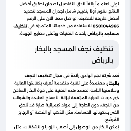
نولي اهتماماً بالغاً لأدق التفاصيل لضمان تحقيق أفضل
النتائج. نقوم أولاً بتقييم شامل لجدران المسجد لتحديد
أفضل طريقة للتنظيف. تواصل معنا الآن على الرقم
للاستفادة من خدماتنا المتميزة في
0501044966
تنظيف
بأحدث التقنيات وبأعلى معايير الجودة.
مساجد بالرياض
تنظيف نجف المسجد بالبخار
بالرياض
تُعد شركة نجم الوادي رائدة في مجال
تنظيف النجف
، معتمدةً على تقنية متقدمة تُعرف بكفاءتها العالية
بالبخار
وسلامتها التامة. تعتمد هذه التقنية على قوة البخار الساخن
ذي درجات الحرارة المرتفعة لإزالة الأوساخ العنيدة والشوائب
من النجف، دون الحاجة إلى مواد كيميائية ضارة قد تُلحق
الضرر بمكوناتها الحساسة، مثل الذهب أو الفضة أو الزجاج
المُرصّع.
يُمكن البخار من الوصول إلى أصعب الزوايا والتشققات، مثل