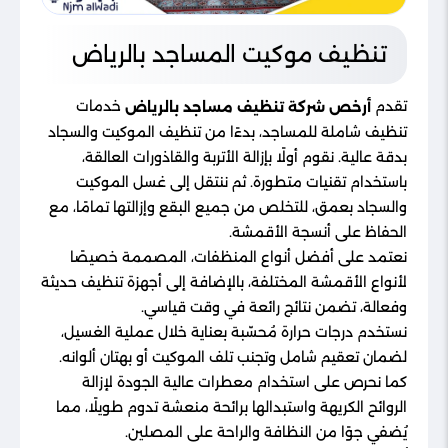
تنظيف موكيت المساجد بالرياض
تقدم
خدمات
أرخص شركة تنظيف مساجد بالرياض
تنظيف شاملة للمساجد، بدءًا من تنظيف الموكيت والسجاد
بدقة عالية. نقوم أولًا بإزالة الأتربة والقاذورات العالقة،
باستخدام تقنيات متطورة. ثم ننتقل إلى غسل الموكيت
والسجاد بعمق، للتخلص من جميع البقع وإزالتها تمامًا، مع
الحفاظ على أنسجة الأقمشة.
نعتمد على أفضل أنواع المنظفات، المصممة خصيصًا
لأنواع الأقمشة المختلفة، بالإضافة إلى أجهزة تنظيف حديثة
وفعالة، تضمن نتائج رائعة في وقت قياسي.
نستخدم درجات حرارة مُحسّبة بعناية خلال عملية الغسيل،
لضمان تعقيم شامل وتجنب تلف الموكيت أو بهتان ألوانه.
كما نحرص على استخدام معطرات عالية الجودة لإزالة
الروائح الكريهة واستبدالها برائحة منعشة تدوم طويلًا، مما
يُضفي جوًا من النظافة والراحة على المصلين.