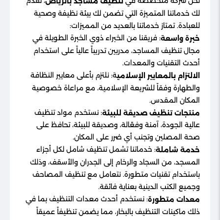
نحن شركة متخصصة في
، نقدم
تنظيف مساجد بالرياض
لك خدماتنا المتميزة التي تضمن لك بيئة نظيفة وصحية
للعبادة. تمتاز خدماتنا بالعديد من المميزات:
: فريقنا من الخبراء ذوي الخبرة الطويلة في
خبرة واسعة
مجال تنظيف المساجد، مدربين تدريباً عالياً على استخدام
أحدث التقنيات والمعدات.
ة: نلتزم بأعلى معايير النظافة
الالتزام بالمعايير الإسلامي
والطهارة وفقاً للشريعة الإسلامية، مع مراعاة خصوصية
المكان المقدس.
: نستخدم مواد تنظيف
منتجات تنظيف صديقة للبيئة
عالية الجودة، آمنة وفعّالة، وصديقة للبيئة، تحافظ على
صحة المصلين وتجنب أي ضرر على المكان.
: خدماتنا تشمل تنظيف شامل لكل أجزاء
خدمة شاملة
المسجد، من السجاد والرخام إلى الجدران والأسقف، وذلك
باستخدام تقنيات متطورة. نتعامل مع تنظيف المصاحف
وجميع الكتب الدينية بعناية فائقة.
: نستخدم أحدث معدات التنظيف بما في
معدات متطورة
ذلك ماكينات التنظيف بالبخار، مما يضمن تنظيفاً عميقاً