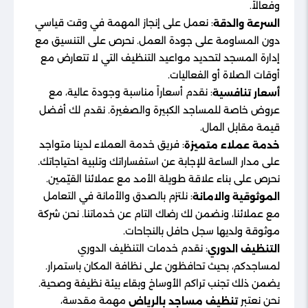
وفعالاً.
: نعمل على إنجاز المهمة في وقت قياسي
السرعة والدقة
دون المساومة على جودة العمل. نحرص على التنسيق مع
إدارة المسجد لتحديد مواعيد التنظيف التي لا تتعارض مع
أوقات الصلاة أو الفعاليات.
: نقدم أسعاراً مناسبة وجودة عالية، مع
أسعار تنافسية
عروض خاصة للمساجد الكبيرة والصغيرة. نقدم لك أفضل
قيمة مقابل المال.
: فريق خدمة العملاء لدينا متواجد
خدمة عملاء متميزة
على مدار الساعة للإجابة عن استفساراتك وتلبية احتياجاتك.
نحرص على بناء علاقة طويلة الأمد مع عملائنا القيّمين.
: نلتزم بالصدق والأمانة في التعامل
الموثوقية والامانة
مع عملائنا، ونضمن لك رضاك التام عن خدماتنا. نحن شركة
موثوقة ولديها سجل حافل بالنجاحات.
: نقدم خدمات التنظيف الدوري
التنظيف الدوري
لمساجدكم، بحيث تحافظون على نظافة المكان باستمرار.
يضمن ذلك تجنب تراكم الأوساخ وبقاء بيئة نظيفة وصحية.
نحن نعتبر
مهمة مقدسة،
تنظيف مساجد بالرياض