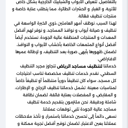
بالتفاصيل. تتعرض الأبواب والشبابيك الخارجية بشكل خاص
للأتربة، و الغبار، و الحشرات الطائرة، مما يتطلب عناية خاصة و
منتجات تنظيف فعّالة.
لهذا السبب، نوظف أمهر العاملين ذوي الخبرة الواسعة في
تنظيف و صيانة أبواب و نوافذ المساجد، و نوفر لهم أفضل
المعدات و المنتجات المنظفة عالية الجودة. نستخدم أيضاً
أفضل أنواع الملمعات الخاصة بأخشاب الأبواب و النوافذ،
لضمان ظهورها بأبهى صورة بعد التنظيف، و لإطالة عمرها
الافتراضي.
خدماتنا
تتجاوز مجرد التنظيف
لتنظيف مساجد الرياض
السطحي. نقدم خدمات تنظيف مخصصة تناسب احتياجات
كل مسجد، سواء كان تنظيفاً دورياً منتظماً أو تنظيفاً خاصاً
لمناسبات معينة. تشمل خدماتنا تنظيف الزجاج، و الإطارات،
و المقابض، و المفصلات بعناية فائقة، لضمان نظافة
شاملة ودقيقة. نحن ملتزمون بتقديم خدمة تنظيف
مساجد عالية الجودة تلبي توقعات عملائنا.
نسعى دائماً إلى تحسين خدماتنا باستمرار، و نأخذ ملاحظات
عملائنا بعين الاعتبار، لضمان توفير أفضل تجربة ممكنة و