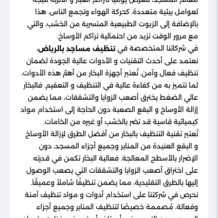
لعوامل بيئية متعددة، كحركة الهواء وتجمع الناس. هذا
بالإضافة إلى الزيوت الطبيعية المتسربة من الخشب، والتي
مع مرور الوقت تزيد من احتمالية تراكم الأوساخ.
في شركاتنا المتخصصة في
،
تنظيف مساجد بالرياض
نعتمد على أحدث التقنيات و الأدوات عالية الجودة لضمان
تنظيف فعال وآمن. تُعتبر أجهزة البخار من أهمّ هذه الأدوات،
لما تتميز به من كفاءة عالية في التنظيف و التعقيم. فالبخار
عالي الضغط يخترق أصعب الزوايا والتشققات، مما يضمن
إزالة الأوساخ و البقع الصعبة دون الحاجة إلى استخدام مواد
كيميائية قاسية قد تضر بالخشب أو غيره من الخامات.
تُعتبر تقنية التنظيف بالبخار من أفضل الطرق لإزالة الأوساخ
و البقع العنيدة من المنابر وجميع أجزاء المسجد، دون
الإضرار بالأسطح المعالجة. فعالية البخار تكمن في قدرته
على اختراق أصعب الزوايا والتشققات التي يصعب الوصول
إليها بالطرق التقليدية، مما يضمن تنظيفًا شاملاً وعميقًا.
نحرص في شركتنا على استخدام أدوات و مواد تنظيف آمنة
وفعالة، مُصممة خصيصًا لتنظيف المنابر وجميع أجزاء