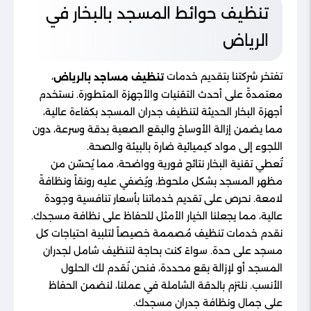
تنظيف حوائط المسجد بالبخار في
الرياض
تفتخر شركتنا بتقديم خدمات
،
تنظيف مساجد بالرياض
معتمدةً على أحدث التقنيات والأجهزة المتطورة. نستخدم
أجهزة البخار الحديثة لتنظيف جدران المسجد بكفاءة عالية،
مما يضمن إزالة الأوساخ والبقع الصعبة بدقة وسرعة، دون
اللجوء إلى مواد كيميائية ضارة بالبيئة والصحة.
تُعطي تقنية البخار نتائج فورية وواضحة، مما يُحسّن من
مظهر المسجد بشكل ملحوظ، ويُضفي عليه رونقاً ونظافةً
لامعة. نحرص على تقديم خدماتنا بأسعار تنافسية وجودة
عالية، مما يجعلنا الخيار الأمثل للحفاظ على نظافة مسجدك.
نقدم خدمات تنظيف مُصممة خصيصاً لتلبية احتياجات كل
مسجد على حدة. سواءً كنت بحاجة لتنظيف شامل لجدران
المسجد أو لإزالة بقع محددة، فنحن نُقدم لك الحلول
الأنسب. نلتزم بالدقة الشاملة في عملنا، لنضمن الحفاظ
على جمال ونظافة جدران مسجدك.