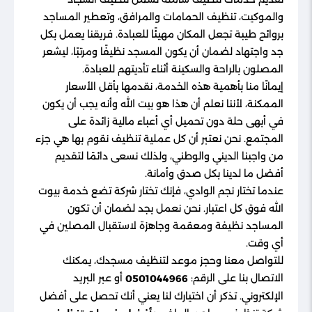
والموكيت، تنظيف الحمامات والمرافق، وتعطير المساجد
بروائح طيبة تجعل المكان مهيئًا للعبادة. فريقنا يعمل بكل
جد واجتهاد لضمان أن يكون المسجد نظيفًا ومرتبًا، ليشعر
المصلون بالراحة والسكينة أثناء تأديتهم للعبادة.
إيمانًا منا بأهمية هذه الخدمة، نقدمها بأقل الأسعار
الممكنة، لأننا نعلم أن هذا هو بيت الله وأنه يجب أن يكون
في أبهى حلة دون تحميل أي أعباء مالية زائدة على
المجتمع. نحن نعتبر أن كل عملية تنظيف نقوم بها هي جزء
من واجبنا الديني والوطني، ولذلك نسعى دائمًا لتقديم
أفضل ما لدينا بكل صدق وأمانة.
عندما تختار نجم الوادي، فإنك تختار شركة تضع خدمة بيوت
الله فوق كل اعتبار. نحن نعمل بجد لضمان أن تكون
المساجد نظيفة ومعقمة وجاهزة لاستقبال المصلين في
أي وقت.
للتواصل معنا وحجز موعد لتنظيف مسجدك، يمكنك
الاتصال بنا على الرقم:
أو عبر البريد
0501044966
الإلكتروني. تذكر أن اختيارك لنا يعني أنك تحصل على أفضل