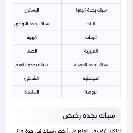
سباك بجدة الزهرة
البساتين
البلد
سباك بجدة البوادي
الرحاب
الربوة
العزيزية
الصفا
سباك بجدة الحمراء
سباك بجدة النعيم
الفيصلية
الشاطئ
الروضة
السلامة
سباك بجدة رخيص
إذا كنت ترغب في العثور على
، فإننا
أرخص سباك في جدة