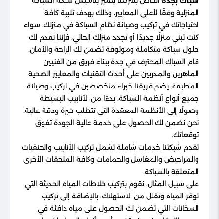
الخاص بشركتنا يتميز بتأسيس شبكة السباكة
سباك بجدة
المنزلية وفقًا لأعلى المعايير، وذلك بهدف تلبية كافة
احتياجاتك في تركيب وصيانة نظام السباكة في منزلك. سواء
كنت تبني منزلًا جديدًا أو تجدد منزلك الحالي، فإننا نقدم لك
حلول سباكة متكاملة وموثوقة تضمن لك الراحة والأمان.
قام السباك المحترف في جدة ببناء فريق من الفنيين
الماهرين والمدربين على أحدث التقنيات والمعايير الصحية
المطبقة. يضم فريقنا خبراء متخصصين في تركيب وصيانة
جميع أنواع أنظمة السباكة، بدءًا من الأنابيب البسيطة
وصولًا إلى الأنظمة المعقدة التي تتطلب خبرة ودقة عالية.
نحن نضمن لك الحصول على خدمة عالية الجودة تفوق
توقعاتك.
تقدم شبكتنا خدمات شاملة تشمل تركيب الأنابيب والحنفيات
والمراحيض والمغاسل والحمامات وكافة الملحقات الأخرى
المتعلقة بالسباكة.
على سبيل المثال، نقوم بتركيب خلاطات المياه الحديثة التي
توفر المياه وتقلل من الاستهلاك، بالإضافة إلى تركيب
السخانات التي تضمن لك الحصول على مياه دافئة في