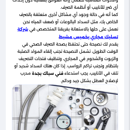
والأدوات المناسبة لضمان إزالة العوائق بفعالية دون إحداث
أي ضرر للأنابيب أو أنظمة الصرف.
كما أنه في حالة وجود أي مشاكل أخرى متعلقة بالصرف
الخاص بك، مثل انسداد البالوعات أو ضعف المياه نحن
نعمل على حلها بالاستعانة بفريقنا المتخصص في
شركة
.
تسليك مجاري بخميس مشيط
يقدم لك نصيحة حتى تحتفظ بصحة الصرف الصحي في
الوقت الطويل. تشمل النصيحة تجنب إلقاء المواد الصلبة
والزيوت والشحوم في المجاري، وتنظيف فتحات التصريف
بانتظام وتجنب تراكم الرواسب. إذا كان هناك انسداد شديد أو
تلف في الأنابيب، يجب استدعاء
مدرب
فني سباك بجدة
لإصلاح العطل بشكل جيد ودائم.