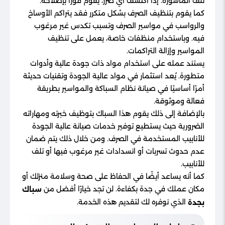
تلف الماسورة. إذا اكتشف أي ضرر، يقوم فورًا بإصلاحه.
كما يقوم بتنظيف الصرف بشكل متكرر فقد يتراكم الأوساخ
والرواسب في مواسير الصرف وتسبب تكدس غير مرغوب
فيه. وباستخدام منظفات خاصة، يعمل على تنظيف
المواسير وإزالة التراكمات.
يستند عمله على استخدام مواد ذات جودة عالية وأدوات
متطورة. يُعد استثمار في مواد عالية الجودة وتقنيات حديثة
أمرًا أساسيًا في صيانة نظام السباكة والمواسير بطريقة
فعالة وموثوقة.
بالإضافة إلى ذلك يقوم هذا السباك بتوظيف خبرته ومهاراته
الضرورية حيث يستطيع توفير خدمات صيانة عالية الجودة
للأنابيب المستخدمة في الصرف. ومن خلال ذلك يتم ضمان
عدم حدوث تسربات أو انسدادات غير مرغوب فيها أو تلف
للأنابيب.
كما أنه يساعد أيضًا في الحفاظ على صحة وسلامة منزلك أو
مكان عملك في جدة بكفاءة. لن تجد خيارًا أفضل من
سباك
الذي نوفره لك لتقديم هذه الخدمة.
بجدة