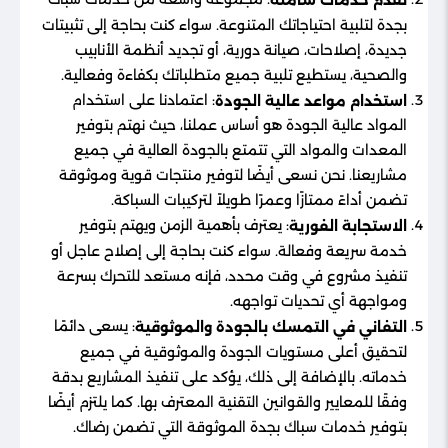
بجدة لتلبية احتياجاتك المتنوعة. سواء كنت بحاجة إلى تثبيتات
جديدة، إصلاحات، صيانة دورية، أو تجديد أنظمة الأنابيب
والصحية، يستطيع تلبية جميع متطلباتك بكفاءة وفعالية.
: اعتمادنا على استخدام
استخدام مواعد عالية الجودة
المواد عالية الجودة هو أساس عملنا، حيث نهتم بتوفير
المعدات والمواد التي تتمتع بالجودة العالية في جميع
مشاريعنا. نحن نسعى أيضًا لتوفير منتجات قوية وموثوقة
تضمن أداءً ممتازًا وعمرًا طويلاً لتركيبات السباكة.
: يعترف بأهمية الزمن ويهتم بتوفير
الاستجابة الفورية
خدمة سريعة وفعالة. سواء كنت بحاجة إلى إصلاح عاجل أو
تنفيذ مشروع في وقت محدد، فإنه مستعد للتحرك بسرعة
ومواجهة أي تحديات تواجهه.
: يسعى دائمًا
التفاني في التمسك بالجودة والموثوقية
لتحقيق أعلى مستويات الجودة والموثوقية في جميع
خدماته. بالإضافة إلى ذلك، يؤكد على تنفيذ المشاريع بدقة
وفقًا للمعايير والقوانين التقنية المعترف بها. كما يلتزم أيضًا
بتوفير خدمات سباك بجدة الموثوقة التي تضمن رضاك.