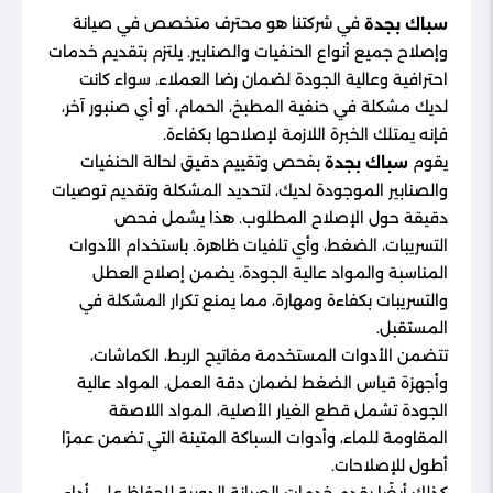
في شركتنا هو محترف متخصص في صيانة
سباك بجدة
وإصلاح جميع أنواع الحنفيات والصنابير. يلتزم بتقديم خدمات
احترافية وعالية الجودة لضمان رضا العملاء. سواء كانت
لديك مشكلة في حنفية المطبخ، الحمام، أو أي صنبور آخر،
فإنه يمتلك الخبرة اللازمة لإصلاحها بكفاءة.
يقوم
بفحص وتقييم دقيق لحالة الحنفيات
سباك بجدة
والصنابير الموجودة لديك، لتحديد المشكلة وتقديم توصيات
دقيقة حول الإصلاح المطلوب. هذا يشمل فحص
التسريبات، الضغط، وأي تلفيات ظاهرة. باستخدام الأدوات
المناسبة والمواد عالية الجودة، يضمن إصلاح العطل
والتسريبات بكفاءة ومهارة، مما يمنع تكرار المشكلة في
المستقبل.
تتضمن الأدوات المستخدمة مفاتيح الربط، الكماشات،
وأجهزة قياس الضغط لضمان دقة العمل. المواد عالية
الجودة تشمل قطع الغيار الأصلية، المواد اللاصقة
المقاومة للماء، وأدوات السباكة المتينة التي تضمن عمرًا
أطول للإصلاحات.
كذلك أيضًا يقدم خدمات الصيانة الدورية للحفاظ على أداء