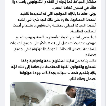
مشاكل السباكة. كما يَدرك أنّ التقدم التكنولوجي يلعب دورًا
هامًّا في تحسين كفاءة العمل.
يولي اهتماما بالتزام المواعيد التي تم تحديدها لتنفيذ
الخدمة المطلوبة. علاوة على ذلك لديه خبرة في إنشاء
أنظمة السباكة لمباني مختلفة والمشاريع باستخدام أحدث
الأساليب العالمية.
كما يسعى لتقديم خدماته بأسعار منافسة ويهتم بتقديم
عروض وتخفيضات تصل إلى 20٪ وأكثر على جميع الخدمات
المقدمة. يضمن لك دائمًا الجودة والموثوقية في جميع
خدماته.
كذلك يتأكد من تنفيذ المشاريع بدقة واحترافية وفقًا
للمعايير والقوانين الفنية المعتمدة. بالإضافة إلى ذلك فإنه
يلتزم بتقديم خدمات
ذات جودة موثوقة
سباك بجدة
لضمان رضاك التام.