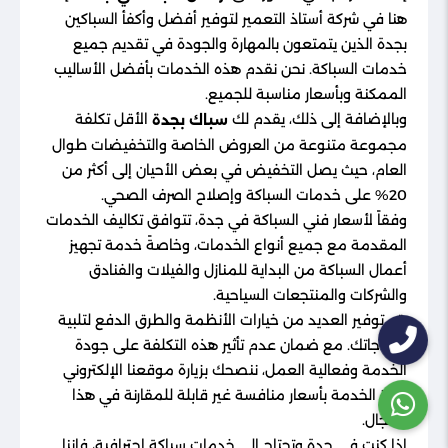
هنا في شركة أستاذ التعمير لتوفير أفضل وأكفأ السباكين
بجدة الذين يتمتعون بالمهارة والجودة في تقديم جميع
خدمات السباكة. نحن نقدم هذه الخدمات بأفضل الأساليب
الممكنة وبأسعار مناسبة للجميع.
وبالإضافة إلى ذلك، يقدم لك
الأقل تكلفة
سباك بجدة
مجموعة متنوعة من العروض الخاصة والتخفيضات طوال
العام، حيث يصل التخفيض في بعض الأحيان إلى أكثر من
20% على خدمات السباكة وإصلاح الصرف الصحي.
وفقاً لأسعار فني السباكة في جدة، تتوافق تكاليف الخدمات
المقدمة مع جميع أنواع الخدمات، وخاصةً خدمة تجهيز
أعمال السباكة من البداية للمنازل والفيلات والفنادق
والشركات والمنتجعات السياحية.
يتم توفير العديد من خيارات الأنظمة والطرق الدفع لتلبية
احتياجاتك. مع ضمان عدم تأثير هذه التكلفة على جودة
الخدمة وفعالية العمل، ننصحك بزيارة موقعنا الإلكتروني
لحجز الخدمة بأسعار منافسة غير قابلة للمقارنة في هذا
المجال.
إذا كنت في جدة وتحتاج إلى خدمات سباكة احترافية، فإننا