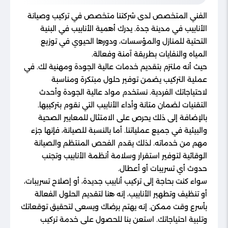
الفني المتخصص لدى شركتنا متخصص في تركيب وصيانة
الأنابيب في مدينة جدة. يدرك أهمية الأنابيب في البنية
التحتية للمنازل والمؤسسات، ودورها الحيوي في توزيع
المياه والنفايات بطريقة آمنة وفعالة.
حيث أنه ملتزم بتقديم خدمات عالية الجودة ومهنية لك. في
عملية التركيب يضمن توفير حلول مبتكرة ومناسبة
لاحتياجاتك الفردية. نستخدم مواد عالية الجودة وأحدث
التقنيات لضمان متانة وأداء الأنابيب التي نقوم بتركيبها.
بالإضافة إلى ذلك يحرص على الامتثال للمعايير الصحية
والبيئية في جميع عملياتنا. أما بالنسبة للصيانة، فإنها جزء
مهم من خدماته. لذلك يقدم الفحص المنتظم والصيانة
الوقائية لتوفير استقرار وسلامة أنظمة الأنابيب وتجنب
حدوث أي تسريبات أو أعطال.
سواء كنت بحاجة إلى تركيب أنابيب جديدة، أو إصلاح تسريبات،
أو تنظيف وتطهير الأنابيب، إنه هنا لتقديم الحلول الفعالة
بأسرع وقت ممكن. إنه يهتم برضاك ويسعى لتحقيق توقعاتك
وتلبية احتياجاتك. استعن بنا للحصول على خدمة تركيب