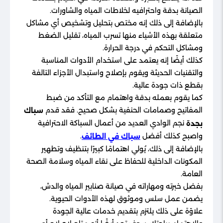
الصيانة بدقة واحترافيه لخلاطات المياه والشاورات.
بالإضافة إلى ذلك إنه مختص بتحليل وتشخيص أي مشاكل
متعلقة بهذه الأشياء منها تسرب المياه، تقليل الضغط
ومشاكل التحكم في درجة الحرارة.
كذلك أيضًا إنه يعتمد على استخدام الأدوات المناسبة
والتقنيات الحديثة ويقوم بإصلاح واستبدال الأجزاء التالفة
بقطع ذات جودة عالية.
كما يقوم بعمله بدقة واهتمام مع التأكد من ضبط
المفاتيح وصمامات الحنفية بشكل صحيح. فقد قدم
سباك
نجم الوادي العديد من أعمال السباكة الاحترافية
بجدة
واصبح كذلك أفضل
.
سباك في الطائف
بالإضافة إلى ذلك، يُولي اهتمامًا كبيرًا بتنظيف وتطهير
المكونات الداخلية للحفاظ على نقاء المياه وسلامة الصحة
العامة.
بفضل خبرته ومهاراته في صيانة صنابير المياه والدش،
يضمن عمل سلس وموثوق لهذه الأدوات الحيوية.
علاوًة على ذلك يلتزم بتقديم خدمات عالية الجودة