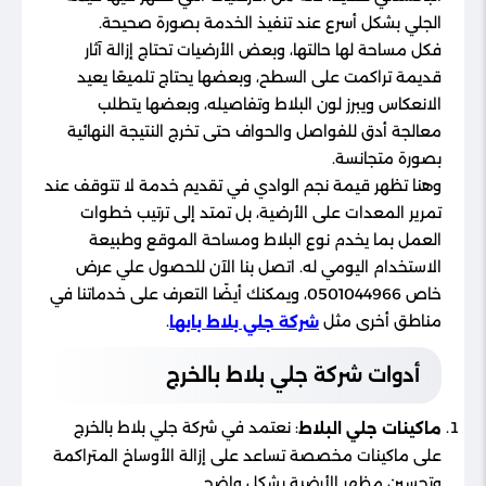
الجلي بشكل أسرع عند تنفيذ الخدمة بصورة صحيحة.
فكل مساحة لها حالتها، وبعض الأرضيات تحتاج إزالة آثار
قديمة تراكمت على السطح، وبعضها يحتاج تلميعًا يعيد
الانعكاس ويبرز لون البلاط وتفاصيله، وبعضها يتطلب
معالجة أدق للفواصل والحواف حتى تخرج النتيجة النهائية
بصورة متجانسة.
وهنا تظهر قيمة نجم الوادي في تقديم خدمة لا تتوقف عند
تمرير المعدات على الأرضية، بل تمتد إلى ترتيب خطوات
العمل بما يخدم نوع البلاط ومساحة الموقع وطبيعة
الاستخدام اليومي له. اتصل بنا الآن للحصول علي عرض
خاص 0501044966، ويمكنك أيضًا التعرف على خدماتنا في
مناطق أخرى مثل
.
شركة جلي بلاط بابها
أدوات شركة جلي بلاط بالخرج
: نعتمد في شركة جلي بلاط بالخرج
ماكينات جلي البلاط
على ماكينات مخصصة تساعد على إزالة الأوساخ المتراكمة
وتحسين مظهر الأرضية بشكل واضح.