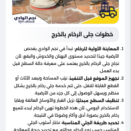
خطوات جلى الرخام بالخرج
: نبدأ في نجم الوادي بفحص
المعاينة الأولية للرخام
الأرضية جيدًا لتحديد مستوى البهتان والخدوش والبقع، لأن
نجاح جلى الرخام بالخرج يعتمد على معرفة حالة السطح قبل
بدء العمل.
: نرتب المساحة ونبعد الأثاث أو
تجهيز الموقع قبل التنفيذ
القطع القابلة للنقل، حتى تتم خدمة جلي رخام بالخرج بشكل
منظم ويسهل الوصول إلى كل جزء من الأرضية.
: نزيل الغبار والأوساخ العالقة وبقايا
تنظيف السطح مبدئيًا
الاستخدام اليومي، لأن هذه الخطوة تهيئ الرخام لبدء تلميع
رخام بالخرج بصورة أدق وأكثر وضوحًا في النتيجة.
: نختار أسلوب الجلي
تحديد طريقة الجلي المناسبة
المناسب حسب نوع الرخام وحالته، مع تحديد درجة المعالجة