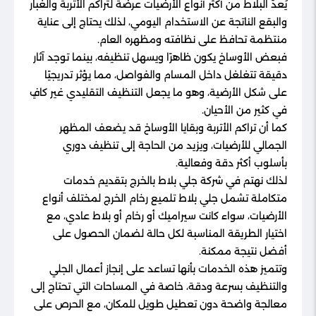
يُعدّ البلاط من أكثر أنواع الأرضيات عرضةً لتراكم الأتربة والغبار
والبقع الناتجة عن الاستخدام اليومي، لذلك يحتاج إلى عناية
منتظمة تحافظ على نظافته ومظهره العام.
فبعض الأوساخ يكون ظاهرًا ويسهل تنظيفه، بينما توجد آثار
دقيقة تتغلغل داخل المسام والفواصل، مما يؤثر تدريجيًا
على شكل الأرضية، وهو ما يجعل التنظيف التقليدي غير كافٍ
في كثير من الأحيان.
كما أن تراكم الأتربة وبقايا الأوساخ قد يضعف المظهر
الجمالي للأرضيات، ويزيد من الحاجة إلى تنظيف دوري
بأسلوب أكثر دقة وفعالية.
لذلك نهتم في شركة جلي بلاط بالخرج بتقديم خدمات
متكاملة تشمل جلي بلاط تلميع رخام الخرج لمختلف أنواع
الأرضيات، سواء كانت سيراميك أو رخام أو بلاط عادي، مع
اختيار الطريقة المناسبة لكل حالة لضمان الحصول على
أفضل نتيجة ممكنة.
وتتميز هذه الخدمات بأنها تساعد على إنجاز أعمال الجلي
والتنظيف بسرعة ودقة، خاصة في المساحات التي تحتاج إلى
معالجة واضحة دون تعطيل طويل للمكان، مع الحرص على