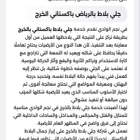
جلي بلاط بالرياض باكستاني​ الخرج
في نجم الوادي نقدم خدمة
جلي بلاط باكستاني بالخرج
بطريقة تركز على النتيجة التي يلاحظها العميل من أول
معاينة بعد التنفيذ، لأن هذا النوع من الأرضيات يحتاج تعاملًا
دقيقًا يحافظ على شكله ويعيد له اللمعة التي تتراجع مع
كثرة الاستخدام وتراكم الأتربة والبقع وآثار الحركة اليومية.
لا نعتمد على الجلي بوصفه خطوة شكلية، بل ننظر إليه
كعمل فني يبدأ بفهم حالة البلاط نفسه، وتحديد درجة
البهتان، ومعرفة المواضع التي تحتاج معالجة أقوى، ثم
اختيار الأسلوب المناسب الذي يعيد للأرضية شكلها المرتب
دون مبالغة أو تنفيذ عشوائي.
لهذا أصبحت خدمة جلي بلاط بالخرج في نجم الوادي مناسبة
للمنازل والفلل والمجالس والمداخل والساحات الداخلية التي
تحتاج إلى فرق واضح في المظهر العام للأرضية.
نعمل في شركة جلي بلاط بالخرج على إبراز جمال البلاط
الباكستاني تحديدًا لأنه من الأرضيات التي تظهر فيها قيمة