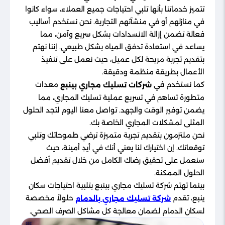
تتميز خدماتنا بأنها تلبي احتياجات جميع العملاء، سواء كانوا
في منازلهم أو في منشآتهم التجارية. نحن نستخدم أساليب
فعالة تضمن إزالة الانسدادات بشكل سريع وآمن، مما
يساعد في استعادة تدفق المياه بشكل طبيعي. إننا نهتم
بتقديم تجربة مريحة لكل عميل، حيث نعمل على تنفيذ
الأعمال بطريقة منظمة ودقيقة.
كما نستخدم في
معدات
شركات تسليك مجاري بينبع
متطورة تساهم في تسريع عملية تسليك المجاري، مما
يضمن توفير الوقت والجهد. تواصل معنا اليوم لتجد الحلول
المثلى لمشكلات المجاري الخاصة بك.
نحن ملتزمون بتقديم تجربة متميزة ترضي طموحاتك وتلبي
توقعاتك. إن اختيارك لنا يعني أنك في أيدٍ أمينة، حيث
سنعمل على تحقيق رضاك الكامل من خلال تقديم أفضل
الحلول الممكنة.
بينما تهتم شركة تسليك مجاري بينبع بتلبية احتياجات سكان
ينبع، تقدم
حلولاً مخصصة
شركة تسليك مجاري بالدمام
لسكان الدمام لضمان معالجة كل مشاكل الصرف الصحي.