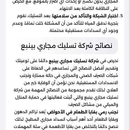
المجاري بدون تكسير أو إحداث أي أضرار بالموقع، مع الحرص
على النظافة الكاملة بعد الانتهاء.
: بعد التسليك، نقوم
اختبار الشبكة والتأكد من سلامتها
بتجربة تدفق المياه للتأكد من أن المشكلة حُلت تمامًا، وعدم
وجود أي انسدادات مستقبلية محتملة.
نصائح شركة تسليك مجاري بينبع
نحرص في
دائمًا على توعيتك
شركة تسليك مجاري بينبع
وتقديم أفضل النصائح التي تساعدهم في الحفاظ على
شبكات الصرف الصحي والمجاري في حالة ممتازة وتجنب
الانسدادات المستقبلية. نحن نؤمن أن الوقاية خير من
العلاج، لذلك نقدم مجموعة من النصائح المهمة من شركة
تسليك مجاري بينبع والتي أثبتت فعاليتها في حماية المنازل
والمباني من مشاكل الصرف:
: يُعد تراكم الدهون
تجنب رمي بقايا الطعام في الأحواض
وبقايا الطعام أحد أهم أسباب انسداد مجاري المطبخ، لذلك
ننصح دائمًا بالتخلص من بقايا الأطعمة في سلة المهملات