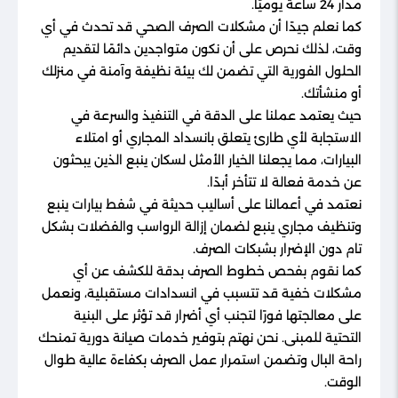
مدار 24 ساعة يوميًا.
كما نعلم جيدًا أن مشكلات الصرف الصحي قد تحدث في أي
وقت، لذلك نحرص على أن نكون متواجدين دائمًا لتقديم
الحلول الفورية التي تضمن لك بيئة نظيفة وآمنة في منزلك
أو منشأتك.
حيث يعتمد عملنا على الدقة في التنفيذ والسرعة في
الاستجابة لأي طارئ يتعلق بانسداد المجاري أو امتلاء
البيارات، مما يجعلنا الخيار الأمثل لسكان ينبع الذين يبحثون
عن خدمة فعالة لا تتأخر أبدًا.
نعتمد في أعمالنا على أساليب حديثة في شفط بيارات ينبع
وتنظيف مجاري ينبع لضمان إزالة الرواسب والفضلات بشكل
تام دون الإضرار بشبكات الصرف.
كما نقوم بفحص خطوط الصرف بدقة للكشف عن أي
مشكلات خفية قد تتسبب في انسدادات مستقبلية، ونعمل
على معالجتها فورًا لتجنب أي أضرار قد تؤثر على البنية
التحتية للمبنى. نحن نهتم بتوفير خدمات صيانة دورية تمنحك
راحة البال وتضمن استمرار عمل الصرف بكفاءة عالية طوال
الوقت.