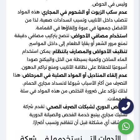
وليس في الحوض.
: هذه المواد
عدم سكب الزيوت أو الشحوم في المجاري
تتصلب داخل الأنابيب وتسبب انسدادات صعبة، لذا من
الأفضل جمعها في عبوة وإلقاؤها في القمامة.
: ننصح بتركيب مصافي دقيقة
استخدام مصافي الأحواض
تمنع مرور الشعر أو بقايا الطعام إلى داخل المواسير.
: يمكن استخدام
تنظيف الأحواض والمصارف بانتظام
الماء الساخن وكمية بسيطة من الخل والبيكنج صودا
أسبوعيًا للحفاظ على نظافة الأنابيب ومنع تراكم الدهون.
: هذا
عدم إلقاء المناديل أو المواد الصلبة في المرحاض
التصرف من أكثر الأسباب شيوعًا لانسداد مجاري الحمام،
لذلك نؤكد على ضرورة التخلص من هذه المواد في سلة
المهملات.
: تقدم شركة
الفحص الدوري لشبكات الصرف الصحي
تسليك مجاري بينبع خدمة الفحص والصيانة الدورية
لاكتشاف أي مشكلة قبل أن تتفاقم وتسبب أضرارًا.
الأدوات التي نستخدمها في شركة