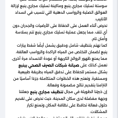
سوستة تسليك مجاري ينبع وماكينة تسليك مجاري ينبع لإزالة
العوائق الصلبة والرواسب الدهنية التي تتسبب في انسداد
الأنابيب.
نحرص أثناء العمل على الحفاظ على الأرضيات والجدران دون
أي تلف، مما يجعل عملية تسليك مجاري ينبع تتم بسلاسة
وأمان تام.
كما نهتم بتنظيف شامل ودقيق يشمل أيضًا شفط بيارات
ينبع لضمان التخلص من المياه الراكدة والرواسب العالقة،
مما يمنع ظهور الروائح الكريهة أو عودة الانسداد مرة أخرى.
نعمل كذلك على
صيانة شبكات الصرف الصحي بينبع
بشكل مستمر للحفاظ على تدفق المياه بطريقة طبيعية
ومستقرة. وتعتبر هذه الخطوات المتكاملة جزءًا أساسيًا من
التزامنا بتقديم نتائج مضمونة وفعالة.
إن خبرتنا الطويلة في مجال
جعلتنا
تنظيف مجاري ينبع
وجهة مفضلة لدى سكان المدينة، حيث نحرص على تقديم
حلول فعالة تحافظ على نظافة المكان وتمنع تكرار
المشكلات.