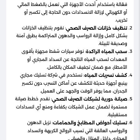
فعّالة باستخدام أحدث الأجهزة التي تعمل بالضغط المائي
أو الكهربائي لإزالة الانسدادات دون الحاجة إلى تكسير أو
تخريب.
: نقوم بتنظيف الخزانات
تنظيف خزانات الصرف الصحي
بشكل كامل وإزالة الرواسب والدهون المتراكمة بطرق آمنة
وصديقة للبيئة.
: نوفر سيارات شفط مجهزة بأقوى
سحب المياه الراكدة
المعدات لسحب المياه الناتجة عن انسداد المجاري أو
الأمطار، مع ضمان تجفيف المكان بالكامل.
: نستخدم في شركة تسليك مجاري
كشف تسربات المياه
بينبع أجهزة حديثة للكشف عن أماكن التسرب دون تكسير
الجدران، مما يوفر الوقت والجهد على العميل.
: نقدم خطط صيانة
صيانة دورية لشبكات الصرف الصحي
مستمرة لضمان عمل الشبكات بكفاءة ومنع أي انسدادات
مستقبلية.
: نزيل الدهون
تسليك أحواض المطابخ والحمامات
والرواسب العالقة التي تسبب الروائح الكريهة وانسداد
المجاري داخل المنازل والمباني.