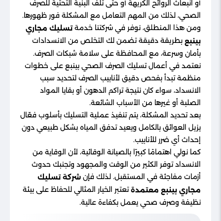
أو انبعاث الروائح الكريهة أو حتى تلف البنية التحتية للصرف
الصحي، لذلك من المهم التعامل مع المشكلة فور ظهورها.
ومن هذا المنطلق، نوفر في شركتنا خدمة
تسليك مجاري
بطريقة دقيقة تضمن لك التخلص من الانسدادات
بينبع
بأمان وسرعة، مع المحافظة على سلامة شبكات الصرف.
نعتمد في أعمال تسليك الصرف الصحي بينبع على خطوات
منظمة تبدأ بفحص دقيق لأنابيب الصرف لتحديد سبب
الانسداد، سواء كان نتيجة تراكم الدهون أو بقايا المواد
الصلبة أو غيرها من الأسباب الشائعة.
بعد تحديد المشكلة، يتم تنفيذ عملية التسليك بأسلوب فعّال
يزيل العوائق بالكامل ويعيد تدفق المياه بشكل طبيعي دون
إحداث أي ضرر للأنابيب.
كما نولي اهتمامًا كبيرًا بالصيانة الوقائية، لأن الوقاية من
الانسداد توفر الكثير من الوقت والمجهود وتجنبك حدوث
أزمات مفاجئة في المستقبل. لذلك فإن
شركة تسليك
تعتبر الخيار المثالي للحفاظ على بيئة
مجاري بينبع معتمدة
نظيفة وصرف صحي يعمل بكفاءة عالية.