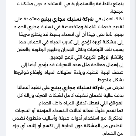
يتمتع بالنظافة والاستمرارية في الاستخدام دون مشكلات
مزعجة.
لذلك نعمل في
معتمدة على
شركة تسليك مجاري بينبع
تقديم خدمات شاملة ومتخصصة في تسليك مجاري الحمام
بينبع، لأننا نعي جيدًا أن أي انسداد بسيط قد يتطور سريعًا
إلى مشكلة كبيرة تؤدي إلى تسرب المياه في الحمام، مما
يسبب تلف الأرضيات وتآكل الجدران وظهور الرطوبة والعفن
وانتشار الروائح الكريهة التي تزعج الجميع.
إن إهمال معالجة مثل هذه التسربات قد يؤدي أيضًا إلى
ضعف البنية التحتية، وزيادة استهلاك المياه، وارتفاع فواتيرها
بشكل ملحوظ.
نحرص في
على تنفيذ أعمالنا
شركة تسليك مجاري بينبع
بدقة عالية لضمان تنظيف كامل لشبكات الصرف وإزالة كل
العوائق التي تعطل تدفق المياه داخل الحمام.
كما نقدم حلولًا فعالة لحالات الانسداد المزمنة أو التسربات
المتكررة، مع استخدام أدوات حديثة وأساليب متطورة تضمن
التخلص من المشكلة دون الحاجة إلى تكسير أو إتلاف أي جزء
من الحمام.