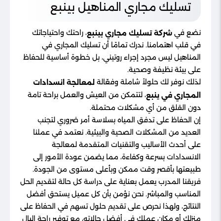
تسليك مجاري المناهيل بينبع
نضع في
، راحتك واحتياجاتك
شركة تسليك مجاري بينبع
في قلب اهتمامنا. ندرك تمامًا أن تسليك المجاري في
المناهيل ليس مجرد إجراء روتيني، بل خطوة أساسية للحفاظ
على بيئة نظيفة وصحية.
لذلك نوفر لك حلولاً شاملة وفعّالة
لمعالجة انسدادات
، لتتمكن من العيش والعمل براحة تامة
المجاري في ينبع
دون القلق من أي مشكلات محتملة.
إن الحفاظ على تدفق المياه بسلاسة أمر ضروري لتجنب
العديد من المشكلات الصحية والبيئية. نعتمد في عملنا
على أحدث الأساليب والتقنيات المتقدمة لمعالجة
الانسدادات بسرعة وكفاءة، مما يضمن عودة الأمور إلى
طبيعتها بأقصر وقت ممكن وبأعلى مستوى من الجودة.
فريقنا المدرب يعمل بعناية على دراسة كل حالة لتقديم الحل
المناسب والمباشر. نحن نؤمن بأن كل عميل يستحق أفضل
النتائج، ولهذا نحرص على تقديم حلول تسهم في الحفاظ على
منزلك أو مكان عملك في أفضل حالاته، مع توفير راحة البال