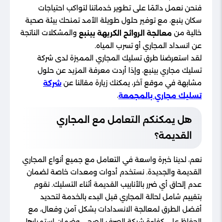
فنحن نعمل دائمًا على تطوير خدماتنا لتواكب احتياجات
سكان ينبع، مع توفير حلول طويلة الأمد تمنحك بيئة صحية
خالية من
والمشكلات الناتجة
معالجة الروائح الكريهة بينبع
عن انسداد المجاري أو تسرب المياه.
لقد استعرضنا طرق تسليك المجاري المميزة لدى شركة
تسليك مجاري بينبع، وإذا أردت معرفة المزيد عن حلول
مشابهة في موقع آخر، يمكنك زيارة مقالنا عن
شركة
.
تسليك مجاري بالمجمعة
هل يمكنكم التعامل مع المجاري
القديمة؟
نعم، لدينا خبرة واسعة في التعامل مع جميع أنواع المجاري
القديمة والجديدة. نستخدم أدوات ومعدات خاصة لضمان
عدم إلحاق أي ضرر بالأنابيب القديمة أثناء التسليك. نقوم
بتقييم شامل لحالة المجاري قبل البدء بالخدمة لتحديد
أفضل الطرق لمعالجة الانسدادات بشكل آمن وفعال، مع
الحفاظ على كفاءة شبكة الصرف الصحي وضمان استمرارها