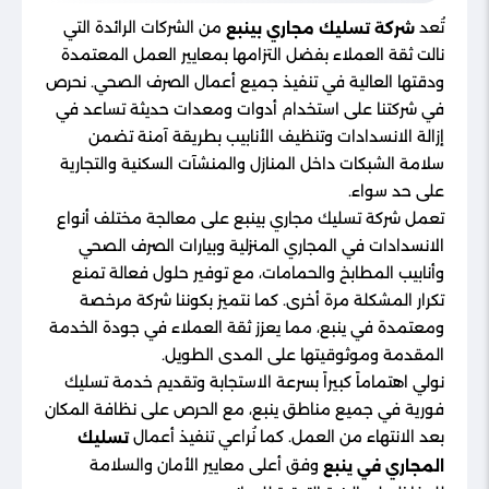
تُعد
من الشركات الرائدة التي
شركة تسليك مجاري بينبع
نالت ثقة العملاء بفضل التزامها بمعايير العمل المعتمدة
ودقتها العالية في تنفيذ جميع أعمال الصرف الصحي. نحرص
في شركتنا على استخدام أدوات ومعدات حديثة تساعد في
إزالة الانسدادات وتنظيف الأنابيب بطريقة آمنة تضمن
سلامة الشبكات داخل المنازل والمنشآت السكنية والتجارية
على حد سواء.
تعمل شركة تسليك مجاري بينبع على معالجة مختلف أنواع
الانسدادات في المجاري المنزلية وبيارات الصرف الصحي
وأنابيب المطابخ والحمامات، مع توفير حلول فعالة تمنع
تكرار المشكلة مرة أخرى. كما نتميز بكوننا شركة مرخصة
ومعتمدة في ينبع، مما يعزز ثقة العملاء في جودة الخدمة
المقدمة وموثوقيتها على المدى الطويل.
نولي اهتماماً كبيراً بسرعة الاستجابة وتقديم خدمة تسليك
فورية في جميع مناطق ينبع، مع الحرص على نظافة المكان
بعد الانتهاء من العمل. كما نُراعي تنفيذ أعمال
تسليك
وفق أعلى معايير الأمان والسلامة
المجاري في ينبع