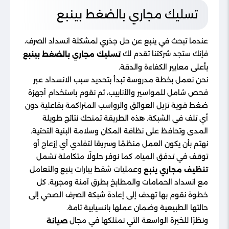
تسليك مجاري بالضغط بينبع
عندما تبحث في ينبع عن حل جذري لمشكلة انسداد الصرف،
فإنك ستجد شركتنا تقدم لك
تسليك مجاري بالضغط بينبع
بأعلى معايير الكفاءة والدقة.
نحن نعمل بخطة مدروسة تبدأ بتحديد سبب الانسداد عبر
فحص شامل للمواسير والأنابيب، ثم نقوم باستخدام أجهزة
ضغط قوية تزيل العوائق والرواسب المتراكمة بفاعلية دون
أي تلف في الشبكة. هذه الطريقة تمنحك نتائج طويلة
المدى وتحافظ على نظافة المكان وسلامة البنية التحتية.
نهتم بأن يكون العمل منظمًا وسريعًا لتفادي أي إزعاج أو
توقف في تدفق المياه، كما نوفر حلولًا متكاملة تشمل
وعمليات شفط بيارات ينبع والتعامل
تنظيف مجاري ينبع
مع انسداد الحمامات والمطابخ بطرق آمنة ومجربة. كل
خطوة نقوم بها تهدف إلى إعادة شبكة الصرف الصحي إلى
حالتها الطبيعية وضمان عملها بانسيابية تامة.
ونظرًا للخبرة الواسعة التي نمتلكها في مجال
صيانة