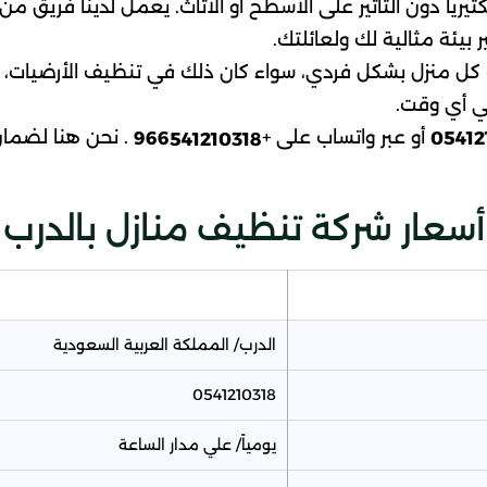
تيريا دون التأثير على الأسطح أو الأثاث. يعمل لدينا فريق م
بيئة مثالية لك ولعائلتك.
ت كل منزل بشكل فردي، سواء كان ذلك في تنظيف الأرضيات، ا
ي أي وقت.
أو عبر واتساب على +
. نحن هنا لضم
966
05412
541210318
أسعار شركة تنظيف منازل بالدرب
الدرب/ المملكة العربية السعودية
0541210318
يومياً/ علي مدار الساعة