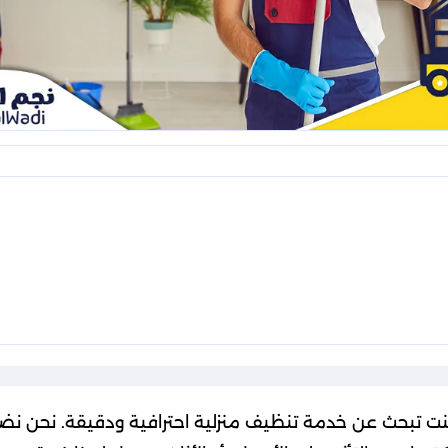
كنت تبحث عن خدمة تنظيف منزلية احترافية ودقيقة. نحن نضم