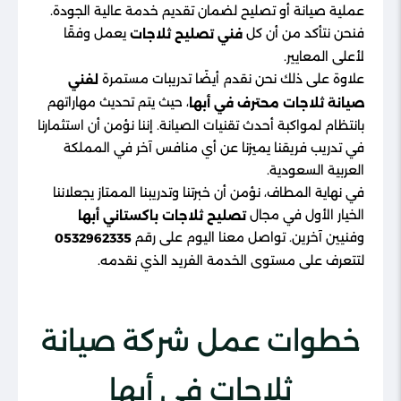
عملية صيانة أو تصليح لضمان تقديم خدمة عالية الجودة.
فنحن نتأكد من أن كل
يعمل وفقًا
فني تصليح ثلاجات
لأعلى المعايير.
علاوة على ذلك نحن نقدم أيضًا تدريبات مستمرة
لفني
، حيث يتم تحديث مهاراتهم
صيانة ثلاجات محترف في أبها
بانتظام لمواكبة أحدث تقنيات الصيانة. إننا نؤمن أن استثمارنا
في تدريب فريقنا يميزنا عن أي منافس آخر في المملكة
العربية السعودية.
في نهاية المطاف، نؤمن أن خبرتنا وتدريبنا الممتاز يجعلاننا
الخيار الأول في مجال
تصليح ثلاجات باكستاني أبها
وفنيين آخرين. تواصل معنا اليوم على رقم
0532962335
لتتعرف على مستوى الخدمة الفريد الذي نقدمه.
خطوات عمل شركة صيانة
ثلاجات في أبها