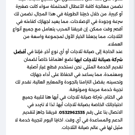
نضمن معالجة كافة الأعطال المحتملة سواء كانت صغيرة
أو كبيرة. من خلال خبرتنا الطويلة في هذا المجال، نضمن لك
سرعة وجودة في الإصلاحات، مما يعيد لجهازك كفاءته في
أقصر وقت ممكن. إن فريقنا المدرب يتعامل مع جميع أنواع
الثلاجات، مما يجعلنا الخيار الأول لمجموعة واسعة من
العملاء.
عند الحاجة إلى صيانة ثلاجات أو أي نوع أخر، فإننا في
أفضل
نضع اهتمامًا خاصاً لضمان
شركة صيانة ثلاجات ابها
تقديم الخدمة المثلى. نحن نستخدم قطع غيار أصلية
ومعتمدة، مما يساعد في الحفاظ على أداء جهازك
وتحسينه. بفضل التزامنا بالجودة والمعايير العالية، نقدم لك
تجربة خدمة مريحة وموثوقة.
في الختام، شركة صيانة ثلاجات في أبها هنا لتلبية جميع
احتياجاتك الخاصة بصيانة ثلاجات أبها، لذا لا تتردد في
الاتصال بنا على رقم
. فريقنا جاهز لتقديم
0532962335
الدعم والمساعدة في أي وقت. اخترنا اليوم لتجربة خدمة لا
مثيل لها في عالم صيانة الثلاجات.