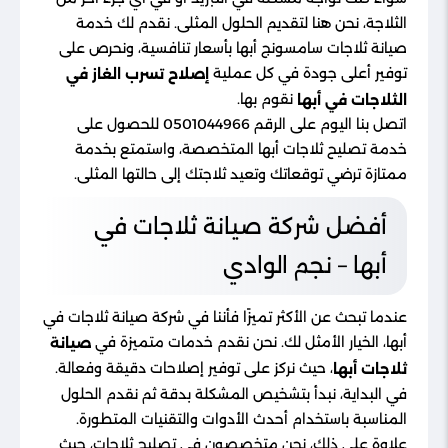
الثلاجة، نحن هنا لتقديم الحلول المثلى. نقدم لك خدمة
صيانة ثلاجات سامسونج أبها بأسعار تنافسية، ونحرص على
توفير أعلى جودة في كل عملية
إصلاح تسرب الغاز في
نقوم بها.
الثلاجات في أبها
اتصل بنا اليوم على الرقم 0501044966 للحصول على
خدمة تصليح ثلاجات أبها المتخصصة، واستمتع بخدمة
ممتازة ترضي توقعاتك وتعيد ثلاجتك إلى حالتها المثلى.
أفضل شركة صيانة ثلاجات في
أبها – نجم الوادي
عندما تبحث عن الأكثر تميزًا فأننا في شركة صيانة ثلاجات في
أبها، الخيار الأمثل لك. نحن نقدم خدمات متميزة في
صيانة
، حيث نركز على توفير إصلاحات دقيقة وفعالة.
ثلاجات أبها
في البداية، نبدأ بتشخيص المشكلة بدقة ثم نقدم الحلول
المناسبة باستخدام أحدث الأدوات والتقنيات المتطورة.
علاوة على ذلك، نحن متخصصون في تصليح ثلاجات، حيث