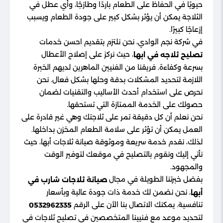
حيويًا في الحفاظ على الطعام باردًا وطازجًا، وأي عطل في
الثلاجة يمكن أن يؤثر بشكل كبير على جودة الطعام ويسبب
إزعاجًا كبيرًا.
في شركة نجم الوادي، نحن نلتزم بتقديم احسن خدمات
، حيث نركز على إصلاح الأعطال
تصليح ثلاجه في ابها
بسرعة وكفاءة. فريقنا من الفنيين الماهرين لديهم الخبرة
اللازمة لتحديد المشكلات بدقة وحلها بشكل فعال. نحن
نحرص على استخدام أحدث الأساليب والتقنيات لضمان
حصولك على الخدمة الممتازة التي تستحقها.
نحن نعلم أن كل دقيقة تمر على ثلاجتك وهي غير قادرة على
العمل يمكن أن تؤثر على سلامة الطعام المخزن بداخلها.
لذلك، نقدم خدمة سريعة وموثوقة صيانة ثلاجات أبها، حيث
نأتي إليك ونقوم بالتصليح في موقعك لتوفير الوقت
والمجهود.
بفضل خبرتنا الطويلة في مجال
صيانة ثلاجات شارب في
، نحن نضمن لك خدمة ذات جودة عالية وبأسعار
أبها
تنافسية. يمكنك الاتصال بنا الآن على الرقم
0532962335
لتحديد موعد مع فنيينا المتخصصين في تصليح ثلاجات في